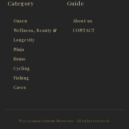
Category
Guide
Onsen
About us
Wellness, Beauty &
CONTACT
Longevity
Ninja
Sumo
Cycling
Fishing
Caves
©2026 Japan Tourism Showcase . All rights reserved.